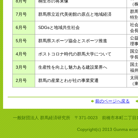
8月号
桐生市の将来像
（
群
7月号
群馬県立近代美術館の原点と地域経済
特
社
6月号
SDGsと地域共生社会
会
公
5月号
群馬県スポーツ協会とスポーツ推進
理
国
4月号
ポストコロナ時代の群馬大学について
学
国
3月号
生産性を向上し魅力ある建設業界へ
福
太
2月号
群馬の産業とわが社の事業変遷
（
前のページへ戻る
一般財団法人 群馬経済研究所 〒371-0023 前橋市本町二丁目13番11
Copyright(c) 2013 Gunma econo