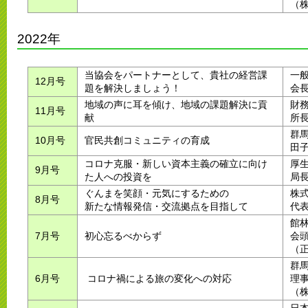
（
2022年
当協会をパートナーとして、貴社の経営課
一
12月号
題を解決しましょう！
会
地域の声に耳を傾け、地域の課題解決に貢
財
11月号
献
所
群
10月号
官民共創コミュニティの育成
田
コロナ克服・新しい資本主義の確立に向け
厚
9月号
た人への投資を
局
ぐんまを笑顔・元気にするための
株
8月号
新たな情報発信・交流拠点を目指して
代
館
7月号
初心忘るべからず
会
（
群
6月号
コロナ禍による旅の変化への対応
理
（