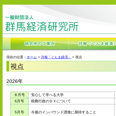
現在の位置：
ホーム
>
月報「ぐんま経済」
> 視点
視点
2026年
８月号
安心して学べる大学
6月号
税務行政のＤＸについて
5月号
今後のインバウンド誘致に期待すること