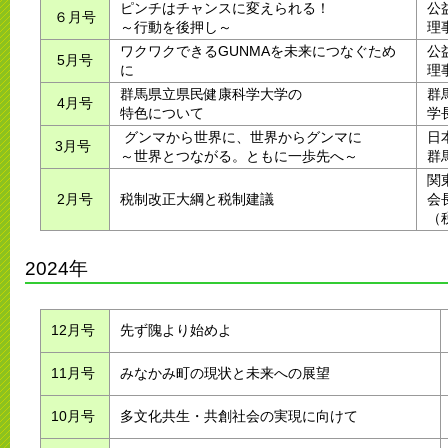
ピンチはチャンスに変えられる！
公
６月号
～行動を後押し～
理
ワクワクできるGUNMAを未来につなぐため
公
5月号
に
理
群馬県立県民健康科学大学の
群
4月号
特色について
学
グンマから世界に、世界からグンマに
日
3月号
～世界とつながる。ともに一歩先へ～
群
関
2月号
税制改正大綱と税制建議
会
（
2024年
12月号
先ず隗より始めよ
11月号
みなかみ町の現状と未来への展望
10月号
多文化共生・共創社会の実現に向けて