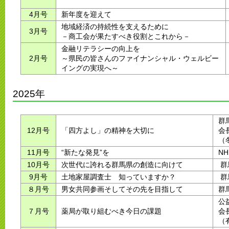
4月号
新年度を迎えて
地域経済の持続性を支えるために
3月号
－商工会が果たすべき役割とこれから－
金融リテラシーの向上を
2月号
～県民の皆さんのファイナンシャル・ウェルビー
イングの実現へ～
2025年
群
12月号
「四方よし」の精神を大切に
会
（
11月号
“新たな発見”を
N
10月号
次世代に誇れる群馬県の創造に向けて
群
9月号
土地家屋調査士 知っていますか？
群
８月号
男女共同参画そしてその先を目指して
群
公
７月号
薬局が取り組むべき今日の課題
会
（