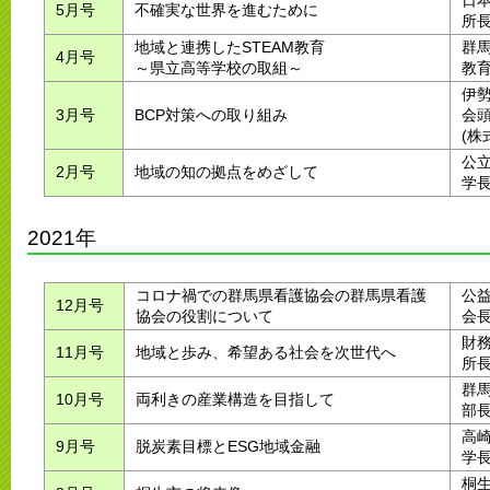
日
5月号
不確実な世界を進むために
所
地域と連携したSTEAM教育
群
4月号
～県立高等学校の取組～
教
伊
3月号
BCP対策への取り組み
会
(
公
2月号
地域の知の拠点をめざして
学
2021年
コロナ禍での群馬県看護協会の群馬県看護
公
12月号
協会の役割について
会
財
11月号
地域と歩み、希望ある社会を次世代へ
所
群
10月号
両利きの産業構造を目指して
部
高
9月号
脱炭素目標とESG地域金融
学
桐