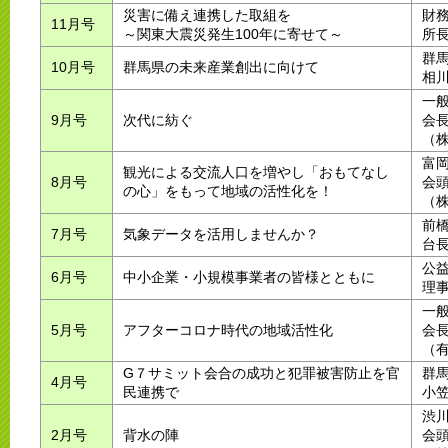
災害に備え連携した取組を
財
11月号
～関東大震災発生100年に寄せて～
所
群
10月号
群馬県の未来産業創出に向けて
相
一
9月号
次代に紡ぐ
会長
（
富
観光による交流人口を増やし「おもてなし
8月号
会
の心」をもって地域の活性化を！
（
前
7月号
気象データを活用しませんか？
台
公
6月号
中小企業・小規模事業者の皆様とともに
理
一
5月号
アフターコロナ時代の地域活性化
会
（
G７サミット会合の成功と犯罪被害防止を官
群
4月号
民連携で
小
渋
2月号
背水の陣
会