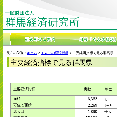
現在の位置：
ホーム
>
ぐんまの経済指標
> 主要経済指標で見る群馬県
主要経済指標で見る群馬県
主要経済指標
実数
単位
2
面積
6,362
km
2
可住地面積
2,269
km
総人口
1,890
千人