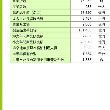
事業所数
75,932
所
従業者数
965
千人
県内総生産（名目）
97,620
億円
１人当たり県民所得
3,467
千円
農業産出額
2,868
億円
製造品出荷額等
101,485
億円
卸売年間商品販売額
37,862
億円
小売年間商品販売額
23,975
億円
温泉地年度延べ宿泊利用人員
5,926
千人
自動車保有台数
1,834
千台
世帯当たり自家用乗用車普及台数
1.558
台